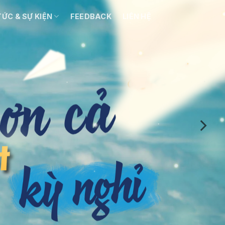
TỨC & SỰ KIỆN
FEEDBACK
LIÊN HỆ
CUỘC SỐNG