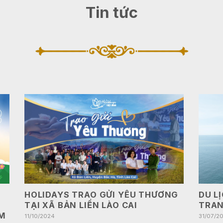
Tin tức
HOLIDAYS TRAO GỬI YÊU THƯƠNG
DU L
C
TẠI XÃ BẢN LIỀN LÀO CAI
TRAN
M
11/10/2024
31/07/2