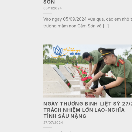
SƠN
05/11/2024
Vào ngày 05/09/2024 vừa qua, các em nhỏ t
trường mầm non Cẩm Sơn vô [...]
NGÀY THƯƠNG BINH-LIỆT SỸ 27/
TRÁCH NHIỆM LỚN LAO-NGHĨA
TÌNH SÂU NẶNG
27/07/2024