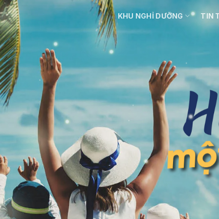
KHU NGHỈ DƯỠNG
TIN 
 KHOẢNH KHẮC 
Mỗi ngày là một bình minh mới