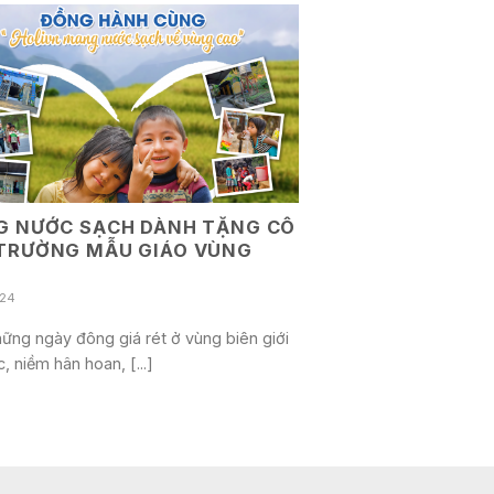
G NƯỚC SẠCH DÀNH TẶNG CÔ
TRƯỜNG MẪU GIÁO VÙNG
024
ững ngày đông giá rét ở vùng biên giới
, niềm hân hoan, [...]