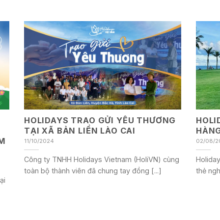
HOLIDAYS TRAO GỬI YÊU THƯƠNG
HOLI
C
TẠI XÃ BẢN LIỀN LÀO CAI
HÀNG
M
11/10/2024
02/08/2
Công ty TNHH Holidays Vietnam (HoliVN) cùng
Holida
toàn bộ thành viên đã chung tay đồng [...]
thẻ ngh
ại