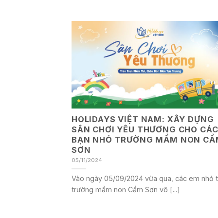
HOLIDAYS VIỆT NAM: XÂY DỰNG
SÂN CHƠI YÊU THƯƠNG CHO CÁ
BẠN NHỎ TRƯỜNG MẦM NON CẨ
SƠN
05/11/2024
Vào ngày 05/09/2024 vừa qua, các em nhỏ t
trường mầm non Cẩm Sơn vô [...]