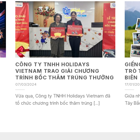
CÔNG TY TNHH HOLIDAYS
GIẾN
VIETNAM TRAO GIẢI CHƯƠNG
TRÒ 
TRÌNH BỐC THĂM TRÚNG THƯỞNG
BIÊN
07/03/2024
17/01/2
Vừa qua, Công ty TNHH Holidays Vietnam đã
Giữa nh
tổ chức chương trình bốc thăm trúng [...]
Tây Bắc