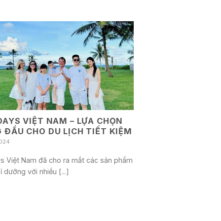
DAYS VIỆT NAM – LỰA CHỌN
 ĐẦU CHO DU LỊCH TIẾT KIỆM
024
ys Việt Nam đã cho ra mắt các sản phẩm
ỉ dưỡng với nhiều [...]