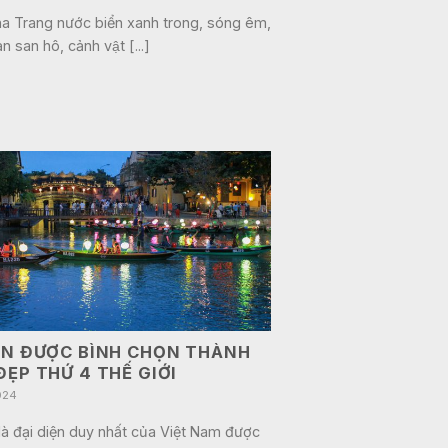
ha Trang nước biển xanh trong, sóng êm,
ạn san hô, cảnh vật [...]
AN ĐƯỢC BÌNH CHỌN THÀNH
ĐẸP THỨ 4 THẾ GIỚI
024
là đại diện duy nhất của Việt Nam được