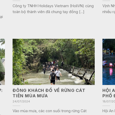
Công ty TNHH Holidays Vietnam (HoliVN) cùng
Vịnh N
toàn bộ thành viên đã chung tay đồng [...]
nhiều r
ại
7:
ĐÔNG KHÁCH ĐỔ VỀ RỪNG CÁT
HỘI 
TIÊN MÙA MƯA
PHỐ 
24/07/2024
18/07/2
Vào mùa mưa, các con suối trong rừng Cát
Hội An 