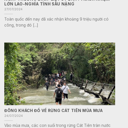
LỚN LAO-NGHĨA TÌNH SÂU NẶNG
27/07/2024
Toàn quốc đến nay đã xác nhận khoảng 9 triệu người có
công, trong đó [...]
ĐÔNG KHÁCH ĐỔ VỀ RỪNG CÁT TIÊN MÙA MƯA
24/07/2024
Vào mùa mưa, các con suối trong rừng Cát Tiên tràn nước