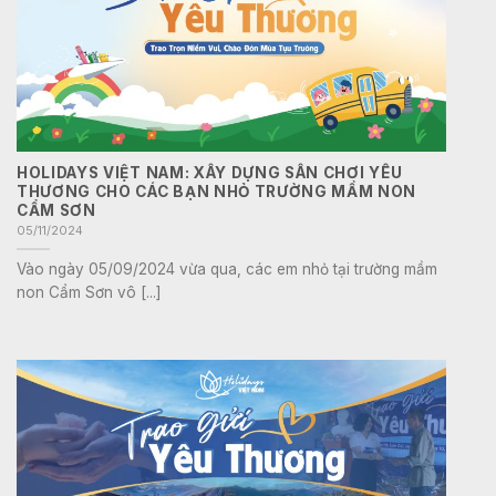
HOLIDAYS VIỆT NAM: XÂY DỰNG SÂN CHƠI YÊU
THƯƠNG CHO CÁC BẠN NHỎ TRƯỜNG MẦM NON
CẨM SƠN
05/11/2024
Vào ngày 05/09/2024 vừa qua, các em nhỏ tại trường mầm
non Cẩm Sơn vô [...]