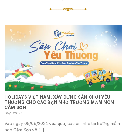
HOLIDAYS VIỆT NAM: XÂY DỰNG SÂN CHƠI YÊU
THƯƠNG CHO CÁC BẠN NHỎ TRƯỜNG MẦM NON
CẨM SƠN
05/11/2024
Vào ngày 05/09/2024 vừa qua, các em nhỏ tại trường mầm
non Cẩm Sơn vô [...]