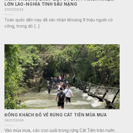
LỚN LAO-NGHĨA TÌNH SÂU NẶNG
27/07/2024
Toàn quốc đến nay đã xác nhận khoảng 9 triệu người có
công, trong đó [...]
ĐÔNG KHÁCH ĐỔ VỀ RỪNG CÁT TIÊN MÙA MƯA
24/07/2024
Vào mùa mưa, các con suối trong rừng Cát Tiên tràn nước