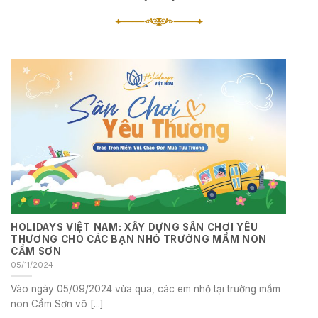
HOLIDAYS VIỆT NAM: XÂY DỰNG SÂN CHƠI YÊU
THƯƠNG CHO CÁC BẠN NHỎ TRƯỜNG MẦM NON
CẨM SƠN
05/11/2024
Vào ngày 05/09/2024 vừa qua, các em nhỏ tại trường mầm
non Cẩm Sơn vô [...]