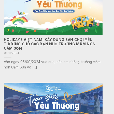
HOLIDAYS VIỆT NAM: XÂY DỰNG SÂN CHƠI YÊU
THƯƠNG CHO CÁC BẠN NHỎ TRƯỜNG MẦM NON
CẨM SƠN
05/11/2024
Vào ngày 05/09/2024 vừa qua, các em nhỏ tại trường mầm
non Cẩm Sơn vô [...]