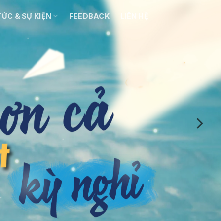
TỨC & SỰ KIỆN
FEEDBACK
LIÊN HỆ
ẮC CUỘC SỐNG
 mới