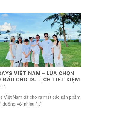
DAYS VIỆT NAM – LỰA CHỌN
 ĐẦU CHO DU LỊCH TIẾT KIỆM
024
ys Việt Nam đã cho ra mắt các sản phẩm
ỉ dưỡng với nhiều [...]