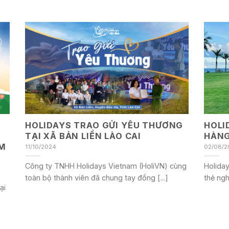
HOLIDAYS TRAO GỬI YÊU THƯƠNG
HOLI
C
TẠI XÃ BẢN LIỀN LÀO CAI
HÀNG
M
11/10/2024
02/08/2
Công ty TNHH Holidays Vietnam (HoliVN) cùng
Holida
toàn bộ thành viên đã chung tay đồng [...]
thẻ ngh
ại