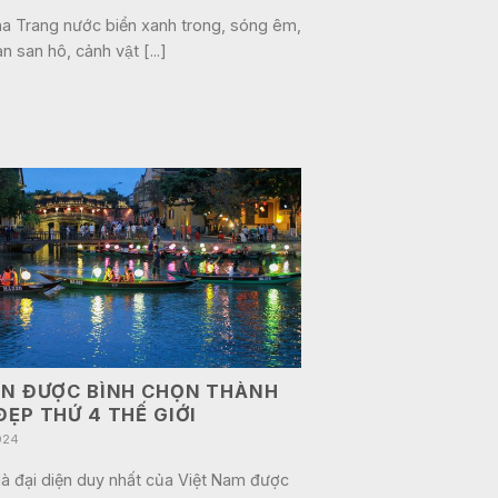
ha Trang nước biển xanh trong, sóng êm,
ạn san hô, cảnh vật [...]
AN ĐƯỢC BÌNH CHỌN THÀNH
ĐẸP THỨ 4 THẾ GIỚI
024
là đại diện duy nhất của Việt Nam được