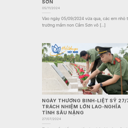
SƠN
05/11/2024
Vào ngày 05/09/2024 vừa qua, các em nhỏ t
trường mầm non Cẩm Sơn vô [...]
NGÀY THƯƠNG BINH-LIỆT SỸ 27/
TRÁCH NHIỆM LỚN LAO-NGHĨA
TÌNH SÂU NẶNG
27/07/2024