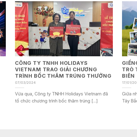
CÔNG TY TNHH HOLIDAYS
GIẾN
VIETNAM TRAO GIẢI CHƯƠNG
TRÒ 
TRÌNH BỐC THĂM TRÚNG THƯỞNG
BIÊN
07/03/2024
17/01/2
Vừa qua, Công ty TNHH Holidays Vietnam đã
Giữa nh
tổ chức chương trình bốc thăm trúng [...]
Tây Bắc