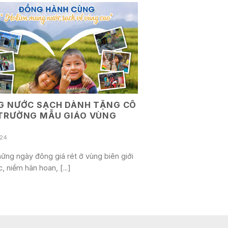
G NƯỚC SẠCH DÀNH TẶNG CÔ
TRƯỜNG MẪU GIÁO VÙNG
024
ững ngày đông giá rét ở vùng biên giới
, niềm hân hoan, [...]