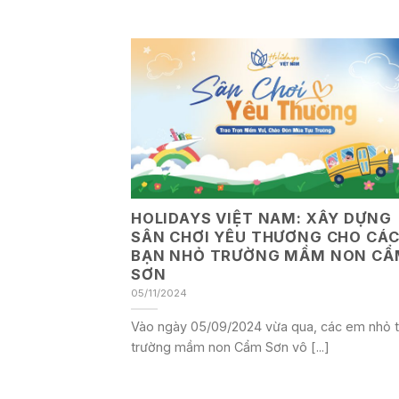
HOLIDAYS VIỆT NAM: XÂY DỰNG
SÂN CHƠI YÊU THƯƠNG CHO CÁ
BẠN NHỎ TRƯỜNG MẦM NON CẨ
SƠN
05/11/2024
Vào ngày 05/09/2024 vừa qua, các em nhỏ t
trường mầm non Cẩm Sơn vô [...]