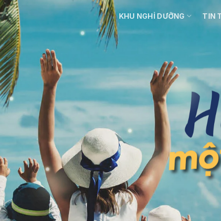
KHU NGHỈ DƯỠNG
TIN 
 SẺ KHOẢNH KH
Mỗi ngày là một bình minh