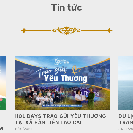
Tin tức
HOLIDAYS TRAO GỬI YÊU THƯƠNG
DU L
C
TẠI XÃ BẢN LIỀN LÀO CAI
TRAN
M
11/10/2024
31/07/2