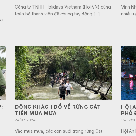
Công ty TNHH Holidays Vietnam (HoliVN) cùng
Vịnh N
toàn bộ thành viên đã chung tay đồng [...]
nhiều r
ại
7:
ĐÔNG KHÁCH ĐỔ VỀ RỪNG CÁT
HỘI 
TIÊN MÙA MƯA
PHỐ 
24/07/2024
18/07/2
Vào mùa mưa, các con suối trong rừng Cát
Hội An 