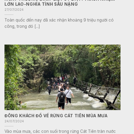
LỚN LAO-NGHĨA TÌNH SÂU NẶNG
27/07/2024
Toàn quốc đến nay đã xác nhận khoảng 9 triệu người có
công, trong đó [...]
ĐÔNG KHÁCH ĐỔ VỀ RỪNG CÁT TIÊN MÙA MƯA
24/07/2024
Vào mùa mưa, các con suối trong rừng Cát Tiên tràn nước