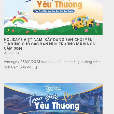
HOLIDAYS VIỆT NAM: XÂY DỰNG SÂN CHƠI YÊU
THƯƠNG CHO CÁC BẠN NHỎ TRƯỜNG MẦM NON
CẨM SƠN
05/11/2024
Vào ngày 05/09/2024 vừa qua, các em nhỏ tại trường mầm
non Cẩm Sơn vô [...]