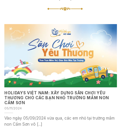
HOLIDAYS VIỆT NAM: XÂY DỰNG SÂN CHƠI YÊU
THƯƠNG CHO CÁC BẠN NHỎ TRƯỜNG MẦM NON
CẨM SƠN
05/11/2024
Vào ngày 05/09/2024 vừa qua, các em nhỏ tại trường mầm
non Cẩm Sơn vô [...]