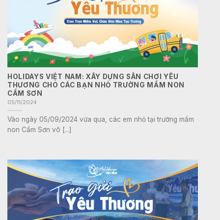
HOLIDAYS VIỆT NAM: XÂY DỰNG SÂN CHƠI YÊU
THƯƠNG CHO CÁC BẠN NHỎ TRƯỜNG MẦM NON
CẨM SƠN
05/11/2024
Vào ngày 05/09/2024 vừa qua, các em nhỏ tại trường mầm
non Cẩm Sơn vô [...]