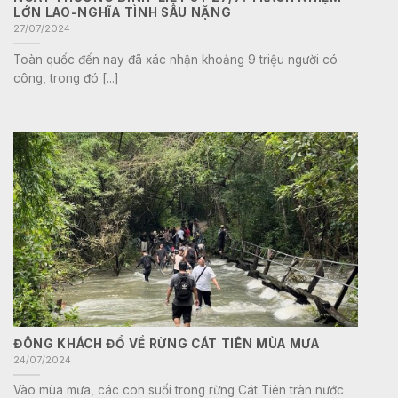
LỚN LAO-NGHĨA TÌNH SÂU NẶNG
27/07/2024
Toàn quốc đến nay đã xác nhận khoảng 9 triệu người có
công, trong đó [...]
ĐÔNG KHÁCH ĐỔ VỀ RỪNG CÁT TIÊN MÙA MƯA
24/07/2024
Vào mùa mưa, các con suối trong rừng Cát Tiên tràn nước