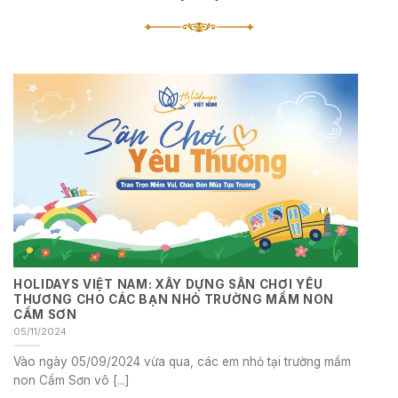
HOLIDAYS VIỆT NAM: XÂY DỰNG SÂN CHƠI YÊU
THƯƠNG CHO CÁC BẠN NHỎ TRƯỜNG MẦM NON
CẨM SƠN
05/11/2024
Vào ngày 05/09/2024 vừa qua, các em nhỏ tại trường mầm
non Cẩm Sơn vô [...]