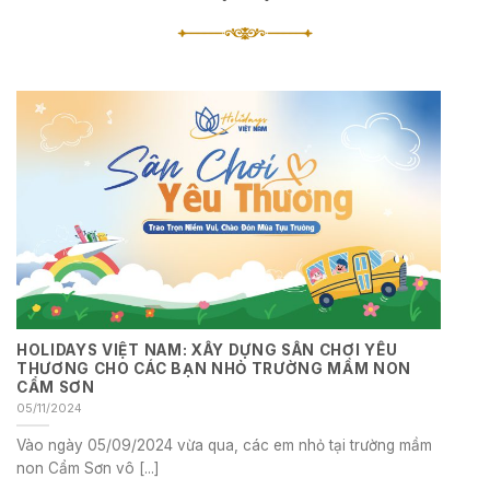
HOLIDAYS VIỆT NAM: XÂY DỰNG SÂN CHƠI YÊU
THƯƠNG CHO CÁC BẠN NHỎ TRƯỜNG MẦM NON
CẨM SƠN
05/11/2024
Vào ngày 05/09/2024 vừa qua, các em nhỏ tại trường mầm
non Cẩm Sơn vô [...]