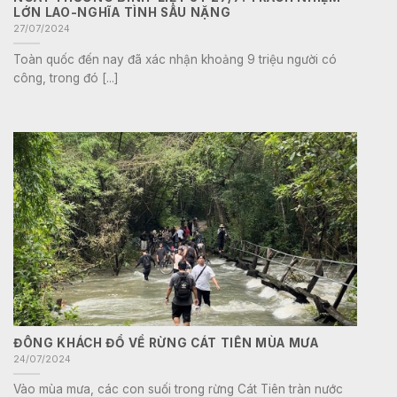
LỚN LAO-NGHĨA TÌNH SÂU NẶNG
27/07/2024
Toàn quốc đến nay đã xác nhận khoảng 9 triệu người có
công, trong đó [...]
ĐÔNG KHÁCH ĐỔ VỀ RỪNG CÁT TIÊN MÙA MƯA
24/07/2024
Vào mùa mưa, các con suối trong rừng Cát Tiên tràn nước