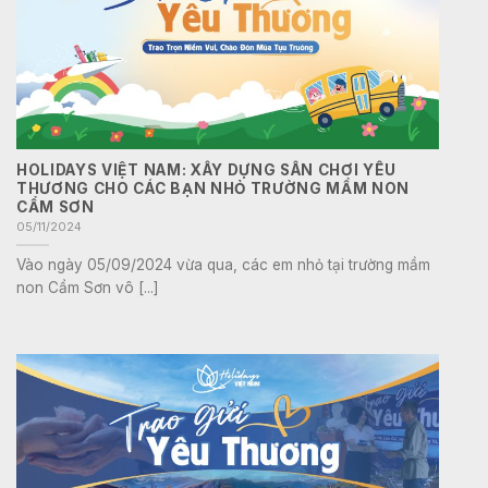
HOLIDAYS VIỆT NAM: XÂY DỰNG SÂN CHƠI YÊU
THƯƠNG CHO CÁC BẠN NHỎ TRƯỜNG MẦM NON
CẨM SƠN
05/11/2024
Vào ngày 05/09/2024 vừa qua, các em nhỏ tại trường mầm
non Cẩm Sơn vô [...]