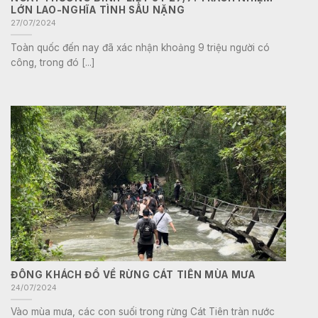
LỚN LAO-NGHĨA TÌNH SÂU NẶNG
27/07/2024
Toàn quốc đến nay đã xác nhận khoảng 9 triệu người có
công, trong đó [...]
ĐÔNG KHÁCH ĐỔ VỀ RỪNG CÁT TIÊN MÙA MƯA
24/07/2024
Vào mùa mưa, các con suối trong rừng Cát Tiên tràn nước