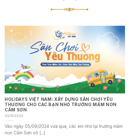
HOLIDAYS VIỆT NAM: XÂY DỰNG SÂN CHƠI YÊU
THƯƠNG CHO CÁC BẠN NHỎ TRƯỜNG MẦM NON
CẨM SƠN
05/11/2024
Vào ngày 05/09/2024 vừa qua, các em nhỏ tại trường mầm
non Cẩm Sơn vô [...]