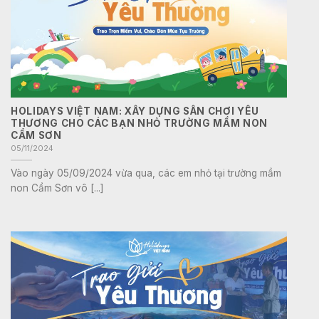
HOLIDAYS VIỆT NAM: XÂY DỰNG SÂN CHƠI YÊU
THƯƠNG CHO CÁC BẠN NHỎ TRƯỜNG MẦM NON
CẨM SƠN
05/11/2024
Vào ngày 05/09/2024 vừa qua, các em nhỏ tại trường mầm
non Cẩm Sơn vô [...]