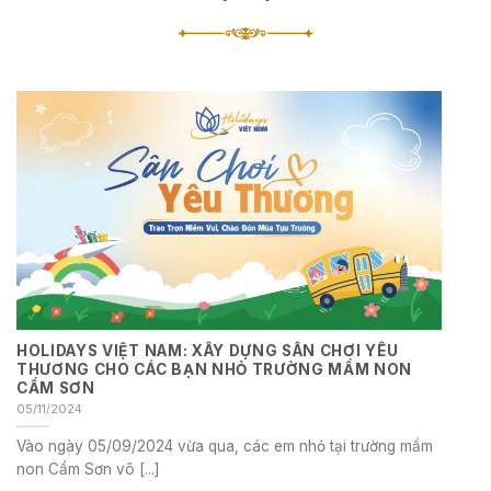
HOLIDAYS VIỆT NAM: XÂY DỰNG SÂN CHƠI YÊU
THƯƠNG CHO CÁC BẠN NHỎ TRƯỜNG MẦM NON
CẨM SƠN
05/11/2024
Vào ngày 05/09/2024 vừa qua, các em nhỏ tại trường mầm
non Cẩm Sơn vô [...]